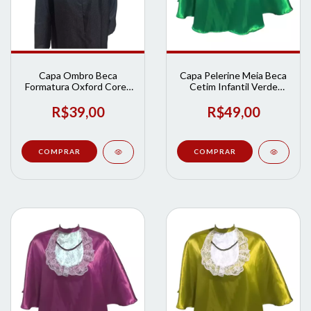
Capa Ombro Beca
Capa Pelerine Meia Beca
Formatura Oxford Cores
Cetim Infantil Verde
- LPFORMATURAS | Loja
Lpformaturas | Loja de
de Formatura
Formatura
R$39,00
R$49,00
COMPRAR
COMPRAR