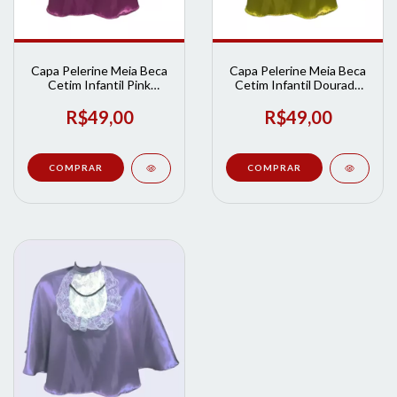
Capa Pelerine Meia Beca
Capa Pelerine Meia Beca
Cetim Infantil Pink
Cetim Infantil Dourado
Lpformaturas | Loja de
Lpformaturas | Loja de
Formatura
Formatura
R$49,00
R$49,00
COMPRAR
COMPRAR