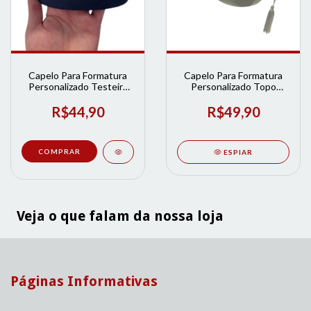
Capelo Para Formatura
Capelo Para Formatura
Personalizado Testeira
Personalizado Topo
Adulto - Diversas Cores |
Infantil - Diversas Cores |
Loja de Formatura
Loja de Formatura
R$44,90
R$49,90
COMPRAR
ESPIAR
Veja o que falam da nossa loja
Páginas Informativas