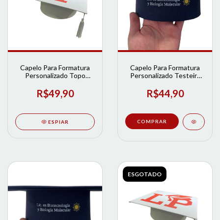
Capelo Para Formatura
Capelo Para Formatura
Personalizado Topo
Personalizado Testeira
Adulto - Diversas Cores |
Infantil - Diversas Cores |
Loja de Formatura
Loja de Formatura
R$49,90
R$44,90
COMPRAR
ESPIAR
ESGOTADO