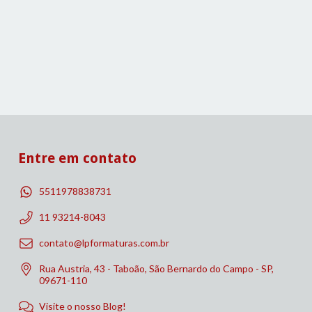
Entre em contato
5511978838731
11 93214-8043
contato@lpformaturas.com.br
Rua Austria, 43 - Taboão, São Bernardo do Campo - SP,
09671-110
Visite o nosso Blog!