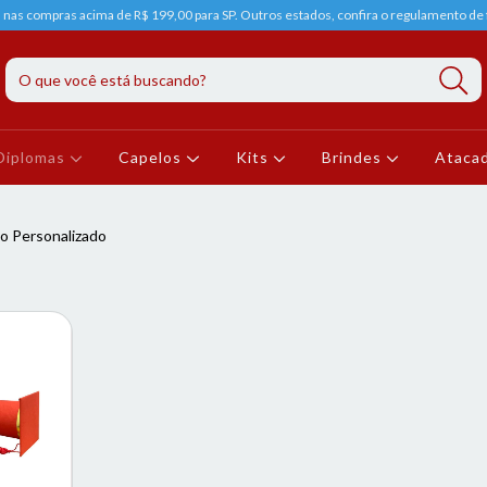
s nas compras acima de R$ 199,00 para SP. Outros estados, confira o regulamento de f
Diplomas
Capelos
Kits
Brindes
Ataca
o Personalizado