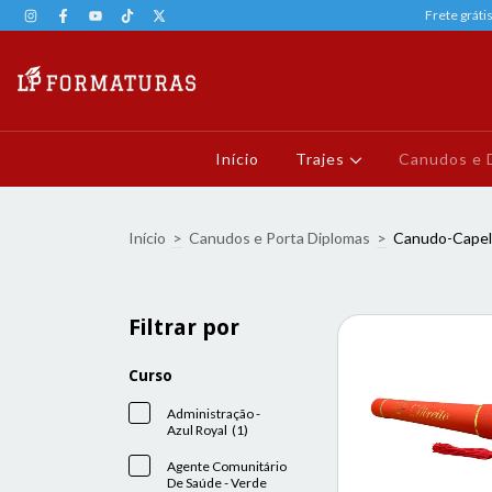
Frete gráti
Início
Trajes
Canudos e 
Início
>
Canudos e Porta Diplomas
>
Canudo-Capel
Filtrar por
Curso
Administração -
Azul Royal (1)
Agente Comunitário
De Saúde - Verde