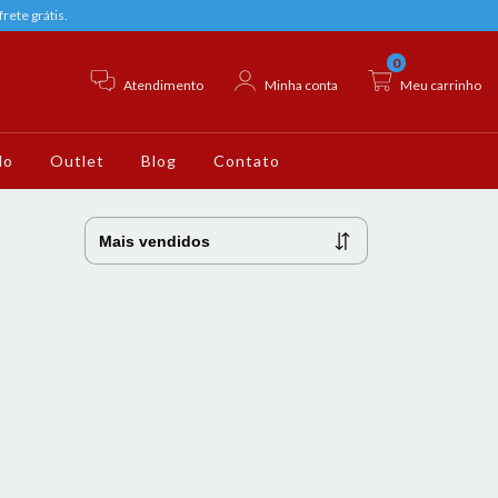
rete grátis.
0
Atendimento
Minha conta
Meu carrinho
do
Outlet
Blog
Contato