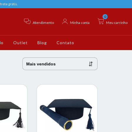
rete grátis.
0
Atendimento
Minha conta
Meu carrinho
do
Outlet
Blog
Contato