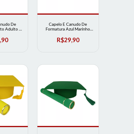
anudo De
Capelo E Canudo De
to Adulto |
Formatura Azul Marinho
rmatura
Infantil | Loja de Formatura
,90
R$29,90