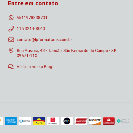
Entre em contato
5511978838731
11 93214-8043
contato@lpformaturas.com.br
Rua Austria, 43 - Taboão, São Bernardo do Campo - SP,
09671-110
Visite o nosso Blog!