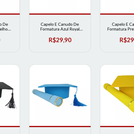
o De
Capelo E Canudo De
Capelo E C
elho
Formatura Azul Royal
Formatura Pre
ormatura
Infantil | Loja de Formatura
Loja de Fo
0
R$29,90
R$29