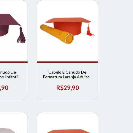
anudo De
Capelo E Canudo De
o Infantil |
Formatura Laranja Adulto |
rmatura
Loja de Formatura
,90
R$29,90