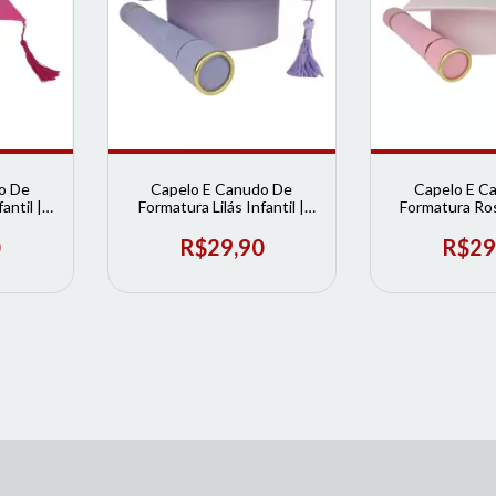
o De
Capelo E Canudo De
Capelo E C
antil |
Formatura Lilás Infantil |
Formatura Rosa
ura
Loja de Formatura
Loja de Fo
0
R$29,90
R$29