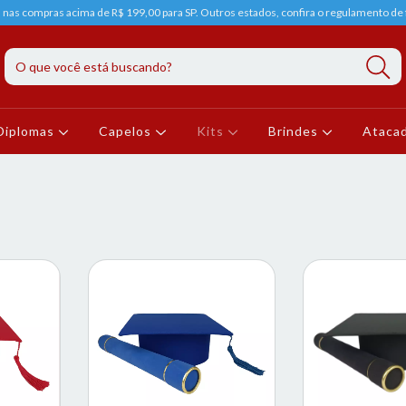
s nas compras acima de R$ 199,00 para SP. Outros estados, confira o regulamento de f
Diplomas
Capelos
Kits
Brindes
Ataca