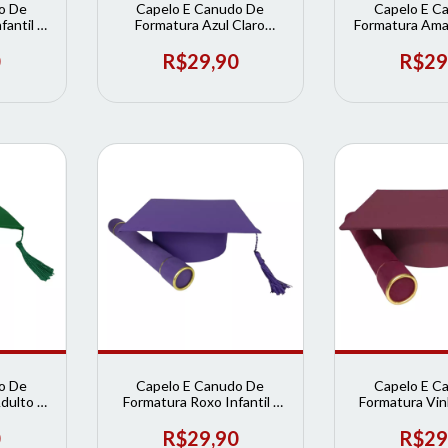
o De
Capelo E Canudo De
Capelo E C
antil |
Formatura Azul Claro
Formatura Amar
ura
Infantil | Loja de Formatura
| Loja de F
0
R$29,90
R$29
o De
Capelo E Canudo De
Capelo E C
dulto |
Formatura Roxo Infantil |
Formatura Vin
ura
Loja de Formatura
Loja de Fo
0
R$29,90
R$29