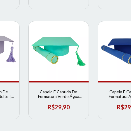
o De
Capelo E Canudo De
Capelo E C
ulto |
Formatura Verde Água
Formatura A
ura
Infantil | Loja de Formatura
Adulto | Loja 
0
R$29,90
R$29