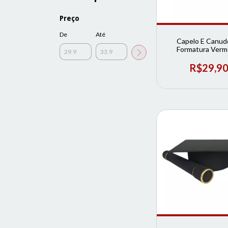
Preço
De
Até
Capelo E Canud
Formatura Verm
Infantil | Loja de F
R$29,9