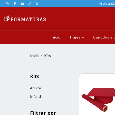
Frete gráti
Início
Trajes
Canudos e 
Início
>
Kits
Kits
Adulto
Infantil
Filtrar por