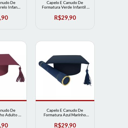
anudo De
Capelo E Canudo De
elo Infantil
Formatura Verde Infantil |
ormatura
Loja de Formatura
,90
R$29,90
anudo De
Capelo E Canudo De
ho Adulto |
Formatura Azul Marinho
rmatura
Adulto | Loja de Formatura
,90
R$29,90