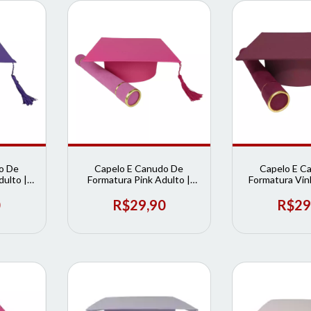
o De
Capelo E Canudo De
Capelo E C
ulto |
Formatura Pink Adulto |
Formatura Vinh
ura
Loja de Formatura
Loja de Fo
0
R$29,90
R$29