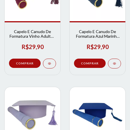
Capelo E Canudo De
Capelo E Canudo De
Formatura Vinho Adulto |
Formatura Azul Marinho
Loja de Formatura
Adulto | Loja de
Formatura
R$29,90
R$29,90