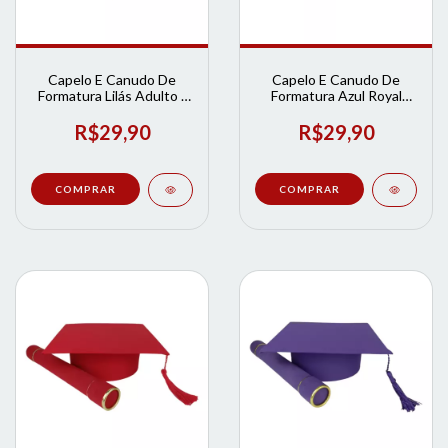
Capelo E Canudo De
Capelo E Canudo De
Formatura Lilás Adulto |
Formatura Azul Royal
Loja de Formatura
Adulto | Loja de
Formatura
R$29,90
R$29,90