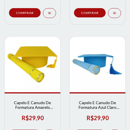
Capelo E Canudo De
Capelo E Canudo De
Formatura Amarelo
Formatura Azul Claro
Adulto | Loja de
Adulto | Loja de
Formatura
Formatura
R$29,90
R$29,90