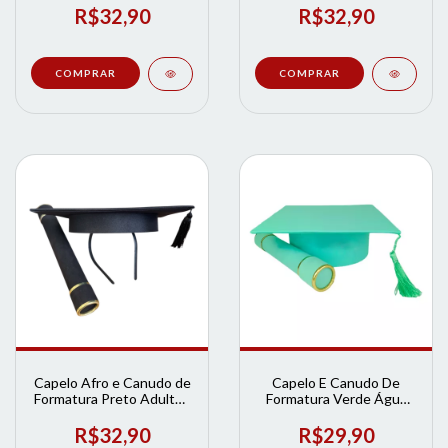
Formatura
R$32,90
R$32,90
Capelo Afro e Canudo de
Capelo E Canudo De
Formatura Preto Adulto |
Formatura Verde Água
Loja de Formatura
Adulto | Loja de
Formatura
R$32,90
R$29,90