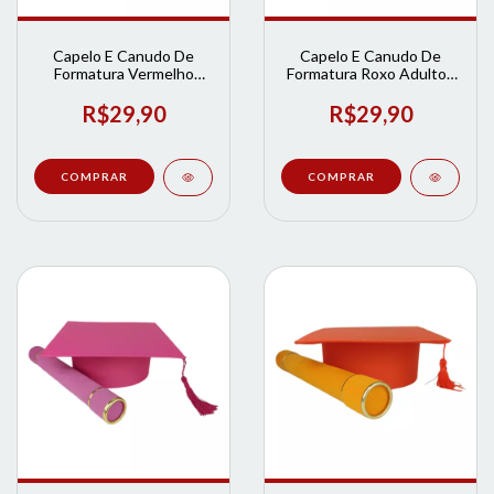
Capelo E Canudo De
Capelo E Canudo De
Formatura Vermelho
Formatura Roxo Adulto |
Adulto | Loja de
Loja de Formatura
Formatura
R$29,90
R$29,90