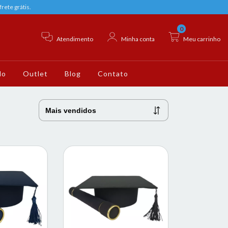
rete grátis.
0
Atendimento
Minha conta
Meu carrinho
do
Outlet
Blog
Contato