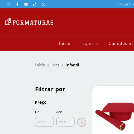
Frete gráti
Início
Trajes
Canudos e 
Início
>
Kits
>
Infantil
Filtrar por
Preço
De
Até