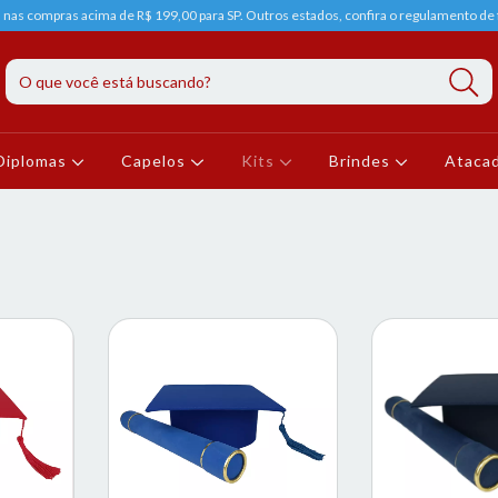
s nas compras acima de R$ 199,00 para SP. Outros estados, confira o regulamento de f
Diplomas
Capelos
Kits
Brindes
Ataca