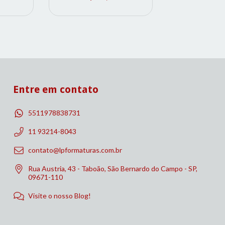
Entre em contato
5511978838731
11 93214-8043
contato@lpformaturas.com.br
Rua Austria, 43 - Taboão, São Bernardo do Campo - SP,
09671-110
Visite o nosso Blog!