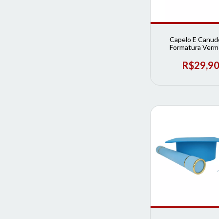
Capelo E Canud
Formatura Verm
Infantil | Loja de F
R$29,9