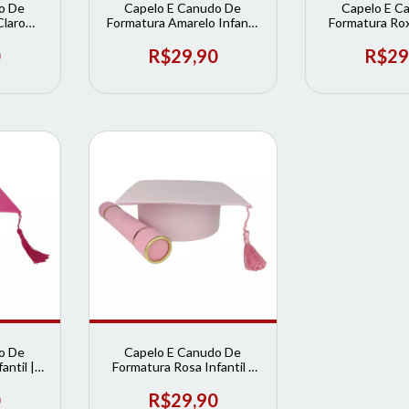
o De
Capelo E Canudo De
Capelo E C
Claro
Formatura Amarelo Infantil
Formatura Roxo
ormatura
| Loja de Formatura
Loja de Fo
0
R$29,90
R$29
o De
Capelo E Canudo De
antil |
Formatura Rosa Infantil |
ura
Loja de Formatura
0
R$29,90