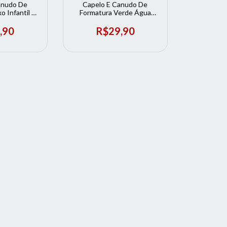
anudo De
Capelo E Canudo De
 Infantil |
Formatura Verde Água
rmatura
Infantil | Loja de Formatura
,90
R$29,90