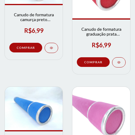
Canudo de formatura
camurça preto
acabamento prata | Loja
de Formatura
Canudo de formatura
R$6,99
graduação prata
Vermelho | Loja de
Formatura
R$6,99