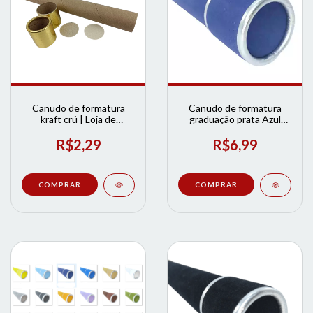
Canudo de formatura
Canudo de formatura
kraft crú | Loja de
graduação prata Azul
Formatura
Marinho | Loja de
Formatura
R$2,29
R$6,99
COMPRAR