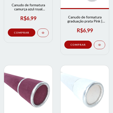
Canudo de formatura
camurça azul royal
acabamento prata | Loja
de Formatura
Canudo de formatura
R$6,99
graduação prata Pink |
Loja de Formatura
R$6,99