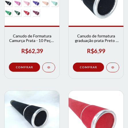
Canudo de Formatura
Canudo de formatura
Camurça Prata - 10 Peças
graduação prata Preto |
- LPFORMATURAS | Loja
Loja de Formatura
de Formatura
R$62,39
R$6,99
COMPRAR