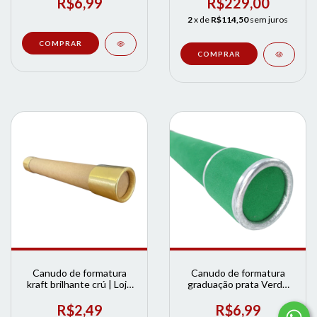
R$6,99
R$229,00
2
x de
R$114,50
sem juros
COMPRAR
Canudo de formatura
Canudo de formatura
kraft brilhante crú | Loja
graduação prata Verde
de Formatura
Bandeira | Loja de
Formatura
R$2,49
R$6,99