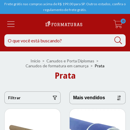
Frete grátis nas compras acima de R$ 199,00 para SP. Outros estados, confira o
regulamento de frete grátis.
0
Início
>
Canudos e Porta Diplomas
>
Canudos de formatura em camurça
>
Prata
Prata
Filtrar