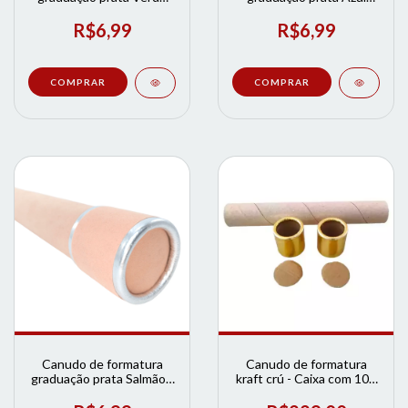
Musgo | Loja de
Royal | Loja de Formatura
Formatura
R$6,99
R$6,99
Canudo de formatura
Canudo de formatura
graduação prata Salmão |
kraft crú - Caixa com 100
Loja de Formatura
unidades | Loja de
Formatura